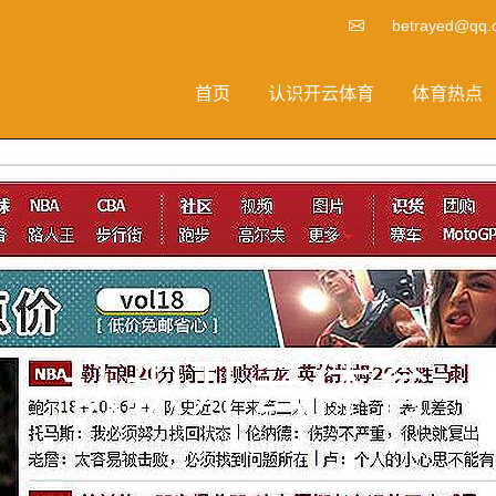
betrayed@qq.
首页
认识开云体育
体育热点
认识开云体育
About Us