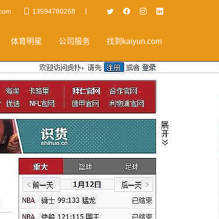
|
com
13594780268
体育明星
公司服务
找到kaiyun.com