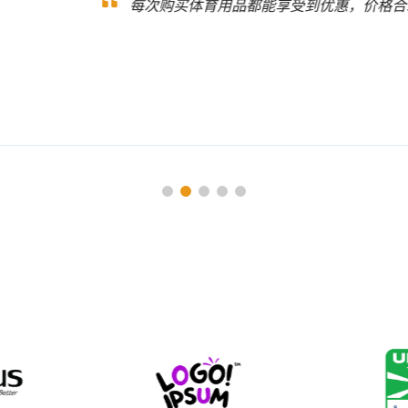
体育用品的选择很多，款式新颖，非常符