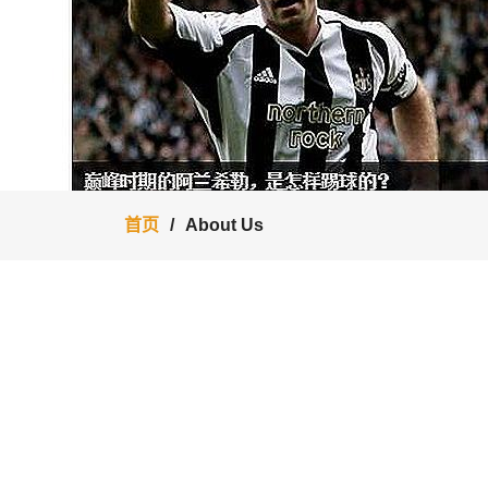
首页
About Us