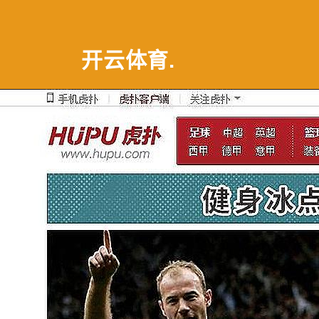
开云体育
.