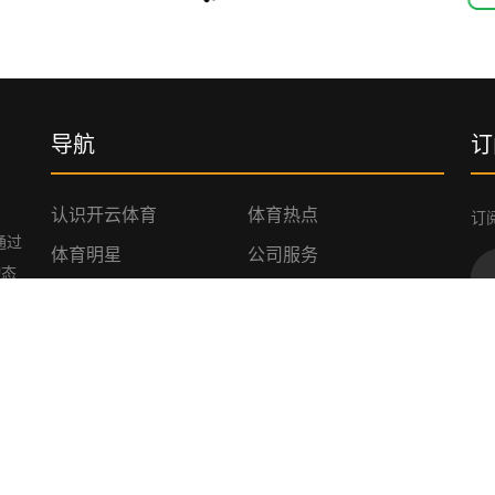
导航
订
认识开云体育
体育热点
订
通过
体育明星
公司服务
动态
找到kaiyun.com
播和
体
 开