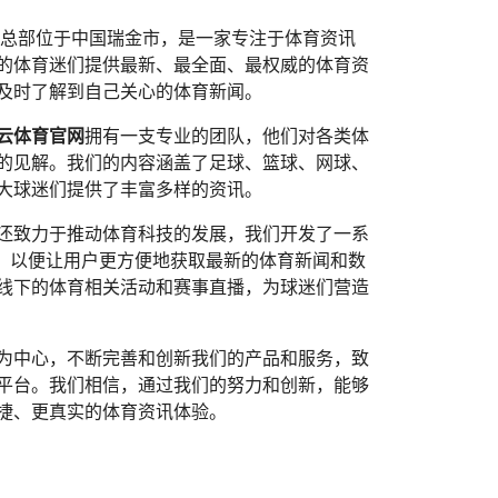
年，总部位于中国瑞金市，是一家专注于体育资讯
的体育迷们提供最新、最全面、最权威的体育资
及时了解到自己关心的体育新闻。
云体育官网
拥有一支专业的团队，他们对各类体
的见解。我们的内容涵盖了足球、篮球、网球、
大球迷们提供了丰富多样的资讯。
还致力于推动体育科技的发展，我们开发了一系
站，以便让用户更方便地获取最新的体育新闻和数
线下的体育相关活动和赛事直播，为球迷们营造
为中心，不断完善和创新我们的产品和服务，致
平台。我们相信，通过我们的努力和创新，能够
捷、更真实的体育资讯体验。