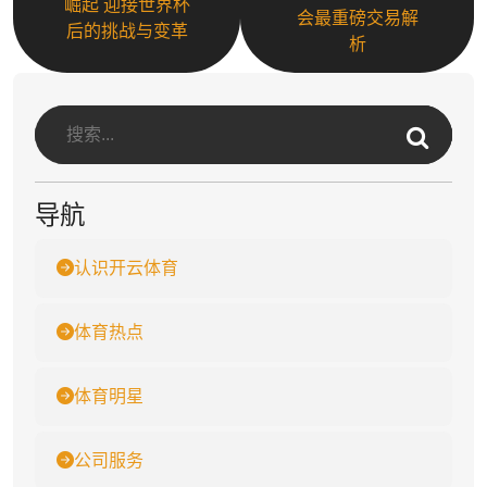
崛起 迎接世界杯
会最重磅交易解
后的挑战与变革
析
导航
认识开云体育
体育热点
体育明星
公司服务