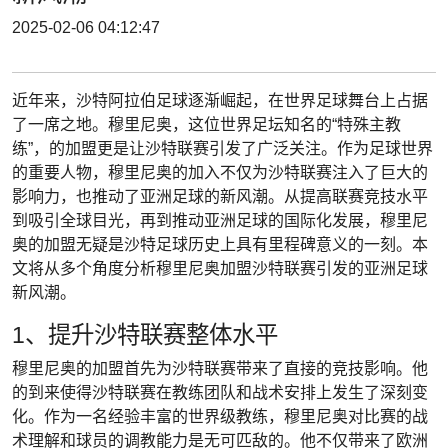
2025-02-06 04:12:47
近年来，沙特阿拉伯足球逐渐崛起，在世界足球舞台上占据
了一席之地。穆里尼奥，这位世界足坛知名的“特殊主教
练”，的加盟更是让沙特联赛引发了广泛关注。作为足球世界
的重要人物，穆里尼奥的加入不仅为沙特联赛注入了巨大的
影响力，也推动了亚洲足球的新风潮。从提高联赛竞技水平
到吸引全球目光，再到推动亚洲足球的国际化发展，穆里尼
奥的加盟无疑是沙特足球历史上具有里程碑意义的一刻。本
文将从多个角度分析穆里尼奥加盟沙特联赛引发的亚洲足球
新风潮。
1、提升沙特联赛整体水平
穆里尼奥的加盟首先为沙特联赛带来了直接的竞技影响。他
的到来使得沙特联赛在教练团队和战术安排上发生了深刻变
化。作为一名经验丰富的世界级教练，穆里尼奥对比赛的战
术理解和球员的调教能力是无可匹敌的。他不仅带来了欧洲