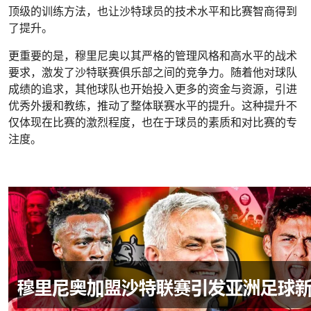
顶级的训练方法，也让沙特球员的技术水平和比赛智商得到
了提升。
更重要的是，穆里尼奥以其严格的管理风格和高水平的战术
要求，激发了沙特联赛俱乐部之间的竞争力。随着他对球队
成绩的追求，其他球队也开始投入更多的资金与资源，引进
优秀外援和教练，推动了整体联赛水平的提升。这种提升不
仅体现在比赛的激烈程度，也在于球员的素质和对比赛的专
注度。