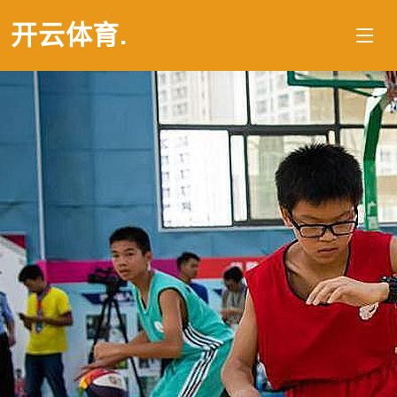
开云体育
.