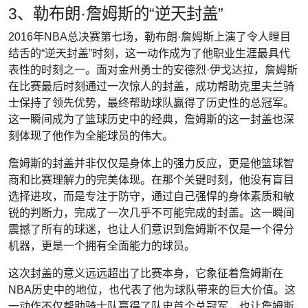
3、勒布朗·詹姆斯的“逆天封盖”
2016年NBA总决赛第七场，勒布朗·詹姆斯上演了令人瞠目
结舌的“逆天封盖”时刻，这一动作成为了他职业生涯最具代
表性的时刻之一。面对金州勇士的安德烈·伊戈达拉，詹姆斯
在比赛最后时刻通过一次惊人的封盖，成功帮助克里夫兰骑
士保持了领先优势，最终帮助球队赢得了历史性的总冠军。
这一瞬间成为了篮球历史中的经典，詹姆斯的这一封盖也深
刻体现了他作为全能球员的伟大。
詹姆斯的封盖并非仅仅是身体上的强力反应，更是他篮球智
商和比赛理解力的完美体现。在那个关键时刻，他没有盲目
选择进攻，而是专注于防守，通过自己强悍的身体素质和敏
锐的判断力，完成了一次几乎不可能完成的封盖。这一瞬间
震撼了所有的球迷，也让人们意识到詹姆斯不仅是一个得分
机器，更是一个拥有全面能力的球员。
这次封盖的意义远远超出了比赛本身，它象征着詹姆斯在
NBA历史中的地位，也代表了他为球队带来的巨大价值。这
一动作不仅帮助骑士队赢得了队史首个总冠军，也让詹姆斯