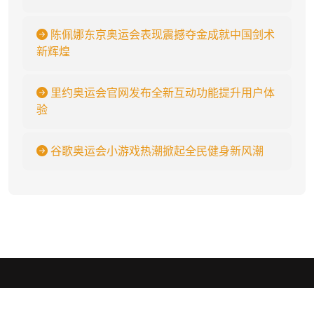
陈佩娜东京奥运会表现震撼夺金成就中国剑术
新辉煌
里约奥运会官网发布全新互动功能提升用户体
验
谷歌奥运会小游戏热潮掀起全民健身新风潮
开云体育
.