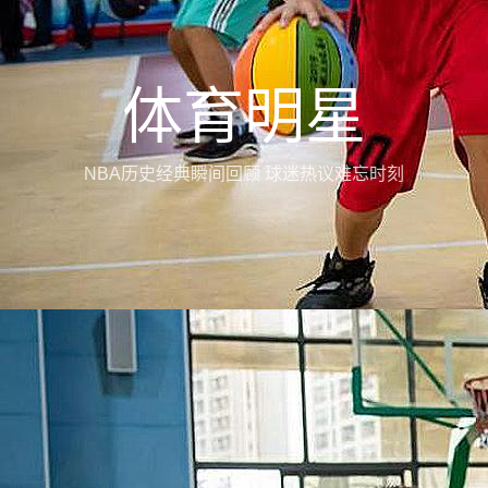
体育明星
NBA历史经典瞬间回顾 球迷热议难忘时刻