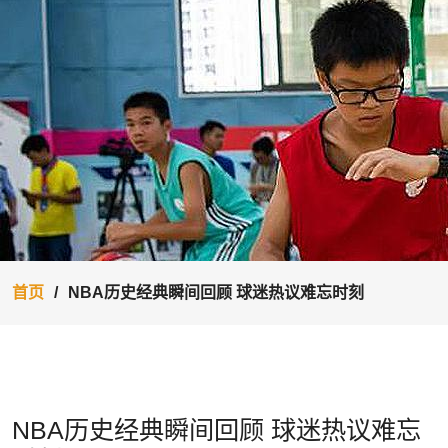
首页
NBA历史经典瞬间回顾 球迷热议难忘时刻
NBA历史经典瞬间回顾 球迷热议难忘