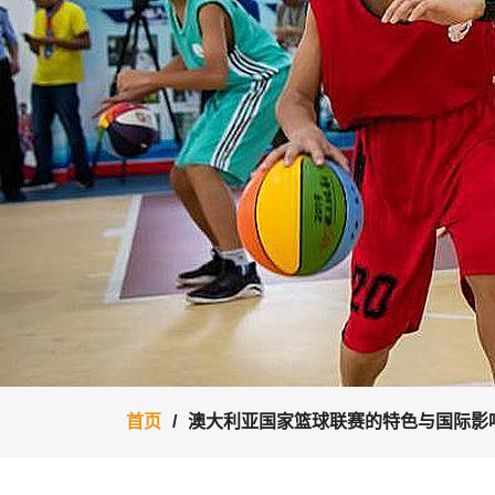
首页
澳大利亚国家篮球联赛的特色与国际影