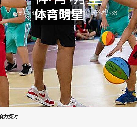
澳大利亚国家篮球联赛的特色与国际影响力探讨
响力探讨