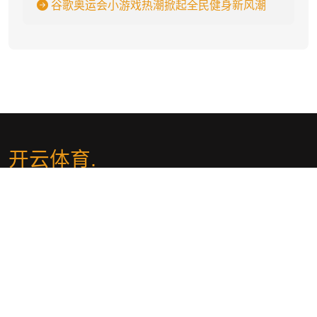
谷歌奥运会小游戏热潮掀起全民健身新风潮
开云体育
.
开云 是您获取最新体育资讯和赛事直播的最佳平台。通过 Kaiyun,用
户可以访问 开云体育官网,了解最新的体育动态和赛事信息。下载 开
云体育 应用,享受便捷的赛事直播和专业分析功能。开云APP 提供全
面的体育内容和互动体验,支持 开云下载,轻松安装并快速进入体育世
界。访问 开云体育入口,即刻体验顶级体育服务。