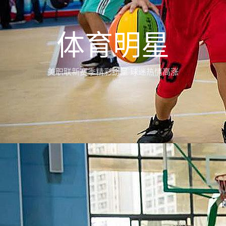
体育明星
美职联新赛季精彩纷呈 球迷热情高涨