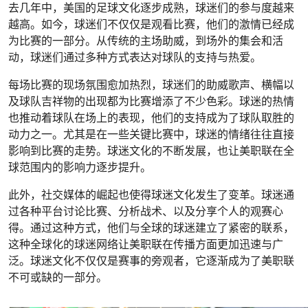
去几年中，美国的足球文化逐步成熟，球迷们的参与度越来
越高。如今，球迷们不仅仅是观看比赛，他们的激情已经成
为比赛的一部分。从传统的主场助威，到场外的集会和活
动，球迷们通过多种方式表达对球队的支持与热爱。
每场比赛的现场氛围愈加热烈，球迷们的助威歌声、横幅以
及球队吉祥物的出现都为比赛增添了不少色彩。球迷的热情
也推动着球队在场上的表现，他们的支持成为了球队取胜的
动力之一。尤其是在一些关键比赛中，球迷的情绪往往直接
影响到比赛的走势。球迷文化的不断发展，也让美职联在全
球范围内的影响力逐步提升。
此外，社交媒体的崛起也使得球迷文化发生了变革。球迷通
过各种平台讨论比赛、分析战术、以及分享个人的观赛心
得。通过这种方式，他们与全球的球迷建立了紧密的联系，
这种全球化的球迷网络让美职联在传播方面更加迅速与广
泛。球迷文化不仅仅是赛事的旁观者，它逐渐成为了美职联
不可或缺的一部分。