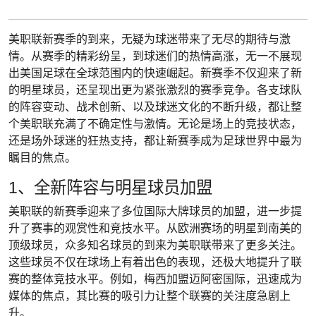
美职联新赛季的到来，无疑为球迷带来了无尽的期待与激
情。从赛季的精彩纷呈，到球迷们的热情高涨，无一不展现
出美国足球在全球范围内的快速崛起。新赛季不仅迎来了新
的明星球员，还呈现出更为紧张激烈的赛季竞争。各支球队
的阵容变动、战术创新、以及球迷文化的不断升级，都让整
个美职联充满了不确定性与激情。无论是场上的竞技状态，
还是场外球迷的狂热支持，都让新赛季成为足球世界中最为
瞩目的焦点。
1、全新阵容与明星球员加盟
美职联的新赛季迎来了多位国际大牌球员的加盟，进一步提
升了赛事的观赏性和竞技水平。从欧洲赛场的明星到南美的
顶级球员，众多知名球员的到来为美职联带来了更多关注。
这些球员不仅在球场上有着出色的表现，还极大地提升了联
赛的整体竞技水平。例如，梅西加盟迈阿密国际，迅速成为
媒体的焦点，其比赛的吸引力让整个联赛的关注度急剧上
升。