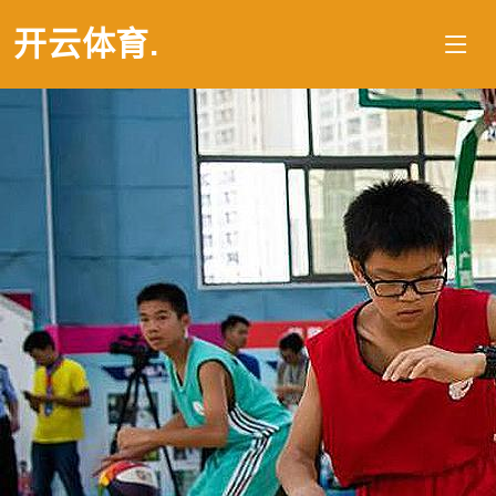
开云体育
.