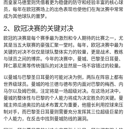
而皇家马德里则凭借着更为稳健的防守和经验丰富的核心球
员，每年在欧冠赛场上的出色表现也使他们在淘汰赛中常常
成为其他球队的噩梦。
2、欧冠决赛的关键对决
欧冠的决赛是每个赛季最为激烈和令人期待的比赛之一，尤
其是当五大联赛的豪强汇聚一堂时。每年，欧冠决赛中最为
关键的对决不仅仅是球队整体实力的较量，更是战术、教练
与球员之间的博弈。今年的决赛中，曼城、巴黎圣日耳曼、
拜仁慕尼黑等传统强队的对决显然是一场不容错过的较量。
以曼城与巴黎圣日耳曼的可能对决为例，两队在阵容上都有
世界级球员。曼城的哈兰德与德布劳内面对巴黎的梅西、内
马尔以及姆巴佩，注定将是一场超级对决。在这场对决中，
曼城的整体性与巴黎的个人能力将成为决定胜负的关键。曼
城主帅瓜迪奥拉的战术布置尤为重要，他擅长利用控球来压
制对手，而巴黎圣日耳曼则需要充分发挥其三位超级巨星的
个人能力，在反击中找到曼城防线的漏洞。