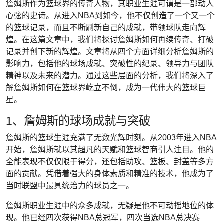
詹姆斯作为篮球界的传奇人物，其职业生涯可谓是一部动人
心弦的史诗。从进入NBA到如今，他不仅创造了一个又一个
的篮球记录，而且不断刷新自己的成就，带领球队走向辉
煌。在这篇文章中，我们将探讨詹姆斯如何再续传奇、打破
记录并创下新的辉煌。文章将从四个方面详细分析詹姆斯的
影响力，包括他的球场成就、突破性的纪录、领导力与团队
精神以及未来的潜力。通过这些层面的分析，我们将深入了
解詹姆斯如何在篮球界屹立不倒，成为一代伟大的篮球巨
星。
1、詹姆斯的球场成就与突破
詹姆斯的篮球生涯充满了无数光辉时刻。从2003年进入NBA
开始，詹姆斯就以其超凡的天赋和篮球智商引人注目。他的
全能表现不仅仅限于得分，还包括助攻、篮板、封盖等多方
面的贡献。凭借着强大的身体素质和精准的技术，他成为了
当时联盟中最具统治力的球员之一。
詹姆斯职业生涯中的众多成就，无疑是他不可动摇地位的体
现。他已经四次获得NBA总冠军，四次当选NBA总决赛