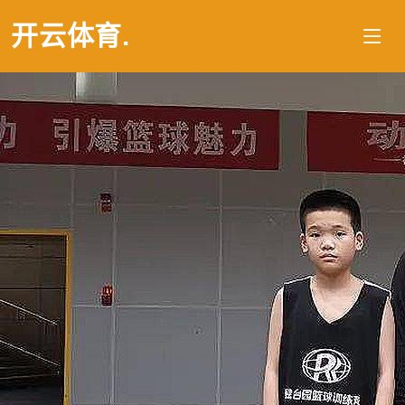
开云体育
.