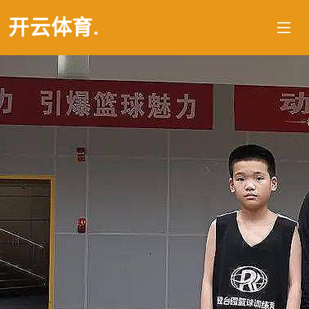
开云体育
.