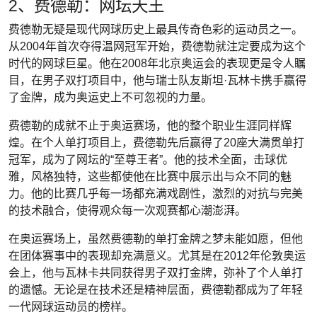
2、费德勒：网坛天王
费德勒无疑是现代网球历史上最具传奇色彩的运动员之一。
从2004年首次夺得温网冠军开始，费德勒就注定要成为这个
时代的网球巨星。他在2008年北京奥运会的表现更是令人瞩
目，在男子双打项目中，他与瑞士队友斯坦·瓦林卡携手赢得
了金牌，成为奥运史上不可忽视的力量。
费德勒的成就不止于奥运赛场，他的整个职业生涯同样辉
煌。在个人单打项目上，费德勒先后赢得了20座大满贯单打
冠军，成为了网坛的“至尊王者”。他的技术全面，击球优
雅，风格独特，这些都使他在比赛中展示出与众不同的魅
力。他的比赛几乎每一场都充满戏剧性，激烈的对抗与完美
的技术融合，使得观众每一次观赛都心潮澎湃。
在奥运赛场上，虽然费德勒的单打金牌之梦未能如愿，但他
在团体赛事中的表现却充满意义。尤其是在2012年伦敦奥运
会上，他与瓦林卡共同获得男子双打金牌，弥补了个人单打
的遗憾。无论是在技术还是精神层面，费德勒都成为了年轻
一代网球运动员的榜样。