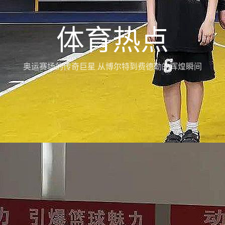
体育热点
奥运赛场的传奇巨星 从博尔特到费德勒的辉煌瞬间