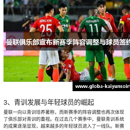
3、青训发展与年轻球员的崛起
曼联一向以青训培养著称，而新赛季的阵容调整也再次体现
了俱乐部对青训的重视。在过去几个赛季中，曼联青训系统
的成果逐渐显现，越来越多的年轻球员进入了一线队。新赛