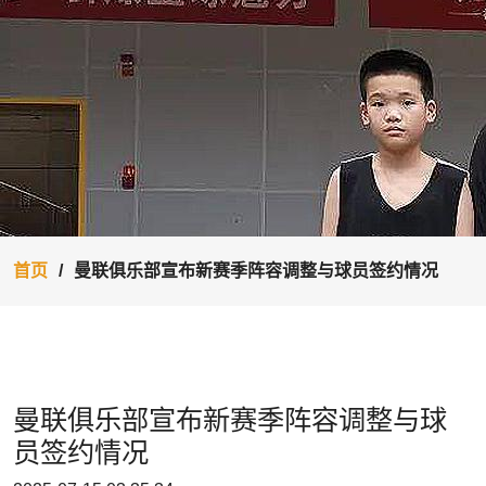
首页
曼联俱乐部宣布新赛季阵容调整与球员签约情况
曼联俱乐部宣布新赛季阵容调整与球
员签约情况