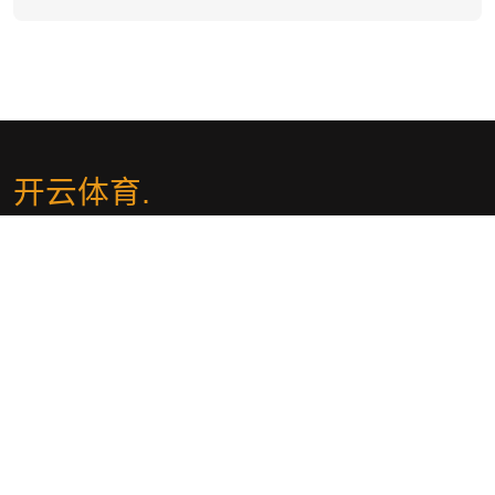
开云体育
.
开云 是您获取最新体育资讯和赛事直播的最佳平台。通过 Kaiyun,用
户可以访问 开云体育官网,了解最新的体育动态和赛事信息。下载 开
云体育 应用,享受便捷的赛事直播和专业分析功能。开云APP 提供全
面的体育内容和互动体验,支持 开云下载,轻松安装并快速进入体育世
界。访问 开云体育入口,即刻体验顶级体育服务。
社交平台