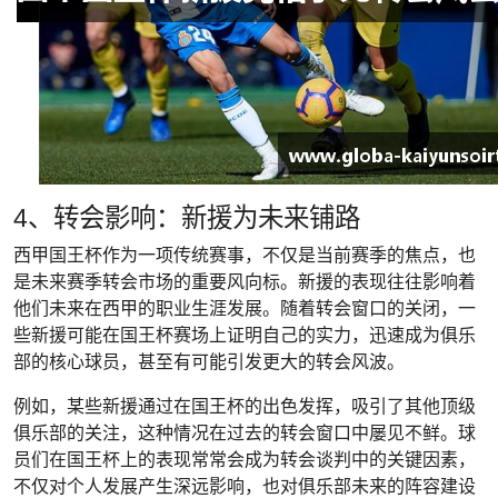
4、转会影响：新援为未来铺路
西甲国王杯作为一项传统赛事，不仅是当前赛季的焦点，也
是未来赛季转会市场的重要风向标。新援的表现往往影响着
他们未来在西甲的职业生涯发展。随着转会窗口的关闭，一
些新援可能在国王杯赛场上证明自己的实力，迅速成为俱乐
部的核心球员，甚至有可能引发更大的转会风波。
例如，某些新援通过在国王杯的出色发挥，吸引了其他顶级
俱乐部的关注，这种情况在过去的转会窗口中屡见不鲜。球
员们在国王杯上的表现常常会成为转会谈判中的关键因素，
不仅对个人发展产生深远影响，也对俱乐部未来的阵容建设