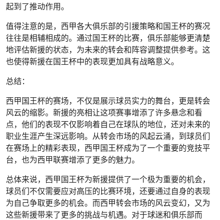
起到了推动作用。
值得注意的是，西甲各大俱乐部的引援策略和国王杯的赛况
往往是相辅相成的。通过国王杯的比赛，俱乐部能够更清楚
地评估新援的状态，为未来的转会和阵容调整提供参考。这
也使得新援在国王杯中的表现更加具有战略意义。
总结：
西甲国王杯的赛场，不仅是展示球员实力的舞台，更是转会
风云的缩影。新援的亮相让这项赛事增添了许多悬念和看
点，他们的表现不仅影响着自己在球队的地位，还对未来的
职业生涯产生深远影响。从转会市场的风起云涌，到球员们
在赛场上的精彩表现，西甲国王杯成为了一个重要的竞技平
台，也为西甲联赛增添了更多的魅力。
总体来说，西甲国王杯为新援提供了一个极为重要的机会，
球员们不仅需要应对高压的比赛环境，还要通过自身的表现
为自己争取更多的机会。而西甲转会市场的风云变幻，又为
这些新援带来了更多的挑战与机遇。对于球迷和俱乐部而