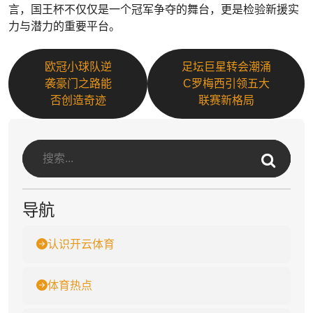
言，国王杯不仅仅是一个冠军争夺的舞台，更是检验新援实
力与潜力的重要平台。
欧冠小球队逆
足坛巨星转会潮涌
袭豪门之路能
C罗梅西引领五大
否创造奇迹
联赛新格局
导航
认识开云体育
体育热点