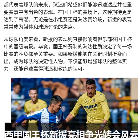
都代表着球队的未来，球迷们希望他们能够迅速适应并在重
要赛事中有出色的表现。在国王杯的赛场上，这种期待更是
达到了高潮。无论是在小组赛还是淘汰赛阶段，新援的表现
常常成为媒体和球迷讨论的焦点。
从球队角度来看，新援的表现则直接影响着俱乐部在国王杯
中的晋级前景。毕竟，国王杯赛制的淘汰性质决定了每一场
比赛的胜负都至关重要。如果新援能够在关键时刻挺身而
出，成为球队的决定性人物，不仅能够增强球队的整体实
力，还能迅速赢得球迷和教练的认可。