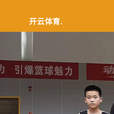
开云体育
.