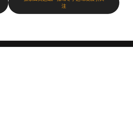
注
导航
订
认识开云体育
体育热点
订
通过
体育明星
公司服务
动态
找到kaiyun.com
播和
体
 开