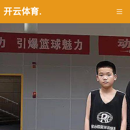
开云体育
.