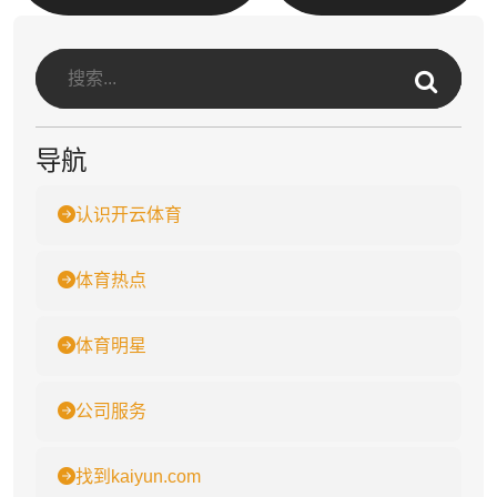
导航
认识开云体育
体育热点
体育明星
公司服务
找到kaiyun.com