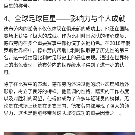
巨星的称号。
4、全球足球巨星——影响力与个人成就
德布劳内的逆袭不仅仅体现在俱乐部的成功上，他还在国际
赛场上获得了极大的成就。作为比利时国家队的核心球员，
德布劳内在多个重要赛事中都扮演了关键角色。在2018年俄
罗斯世界杯中，德布劳内帮助比利时队取得了历史性的第三
名，这一成绩是比利时足球史上的最佳表现。通过在世界杯
上的出色表现，德布劳内的世界级水平得到了进一步的认
可。
除了在比赛中的表现，德布劳内还通过他的职业态度和场外
形象，树立了良好的榜样。他低调的性格、踏实的工作态度
以及对胜利的渴望，使得他成为了许多年轻球员的榜样。无
论是在球场上还是在更衣室内，德布劳内都展现了强大的领
导力，这也是他能够带领球队取得成功的重要因素之一。