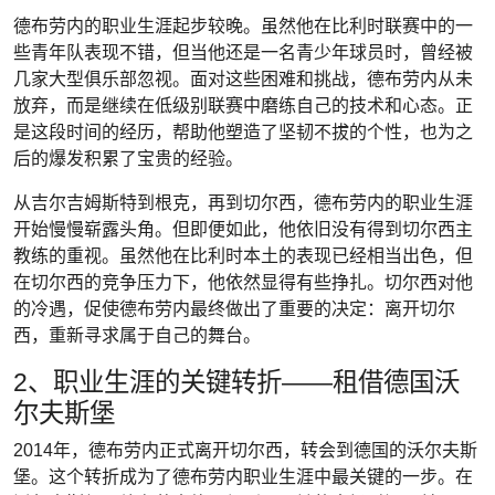
德布劳内的职业生涯起步较晚。虽然他在比利时联赛中的一
些青年队表现不错，但当他还是一名青少年球员时，曾经被
几家大型俱乐部忽视。面对这些困难和挑战，德布劳内从未
放弃，而是继续在低级别联赛中磨练自己的技术和心态。正
是这段时间的经历，帮助他塑造了坚韧不拔的个性，也为之
后的爆发积累了宝贵的经验。
从吉尔吉姆斯特到根克，再到切尔西，德布劳内的职业生涯
开始慢慢崭露头角。但即便如此，他依旧没有得到切尔西主
教练的重视。虽然他在比利时本土的表现已经相当出色，但
在切尔西的竞争压力下，他依然显得有些挣扎。切尔西对他
的冷遇，促使德布劳内最终做出了重要的决定：离开切尔
西，重新寻求属于自己的舞台。
2、职业生涯的关键转折——租借德国沃
尔夫斯堡
2014年，德布劳内正式离开切尔西，转会到德国的沃尔夫斯
堡。这个转折成为了德布劳内职业生涯中最关键的一步。在