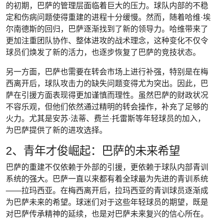
的初期，巴萨的管理层面临着巨大的压力。球队内部的不稳
定和伤病问题使得重建的进程十分缓慢。然而，随着哈维·埃
尔南德斯的回归，巴萨逐渐找到了新的领导力。哈维带来了
更加注重团队协作、整体进攻的战术理念，这种变化不仅令
球员们焕发了新的活力，也逐步恢复了巴萨的竞技状态。
另一方面，巴萨也需要在转会市场上进行补强，特别是在梅
西离开后，球队攻击力的缺失问题变得尤为突出。因此，巴
萨在引援方面表现得更加谨慎而理性。虽然巴萨的财政状况
不容乐观，但他们依然通过精明的转会操作，补充了足够的
火力。尤其是安苏·法蒂、费兰·托雷斯等年轻球员的加入，
为巴萨提供了新的进攻选择。
2、青年才俊崛起：巴萨的未来希望
巴萨的重建不仅依赖于外部的引援，更依赖于球队内部青训
系统的强大。巴萨一直以来都有着全球最为先进的青训系统
——拉玛西亚。在梅西离开后，拉玛西亚的青训球员逐渐成
为巴萨未来的希望。球迷们对于这些年轻球员的期望，既是
对巴萨传承精神的延续，也是对巴萨未来复兴的信心所在。