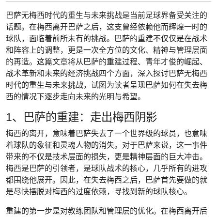
巴萨无梅西时代的重生与未来挑战是当前足球界备受关注的
话题。在梅西离开巴萨之后，这支曾经依赖他而辉煌一时的
球队，面临着前所未有的挑战。巴萨的重建不仅仅是在战术
和阵容上的调整，更是一次全方位的文化、精神与管理层面
的再造。这篇文章将从巴萨的重建过程、青年才俊的崛起、
战术革新和未来的经济挑战四个方面，深入探讨巴萨无梅西
时代的重生与未来挑战，试图为读者呈现巴萨如何在失去梅
西的情况下逐步走向未来的光明与希望。
1、巴萨的重建：走出梅西阴影
梅西的离开，意味着巴萨失去了一个世界级的球员，也意味
着球队的象征和灵魂人物的消失。对于巴萨来说，这一事件
带来的不仅是技术层面的损失，更是精神层面的巨大冲击。
梅西是巴萨的引领者，是球队战术的核心，几乎所有的进攻
都围绕他展开。因此，在失去梅西之后，巴萨首先要做的就
是尽快摆脱对梅西的过度依赖，寻找到新的球队核心。
重建的第一步是对教练团队和管理层的优化。在梅西离开后