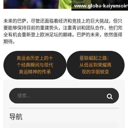
未来的巴萨，尽管还面临着经济和竞技上的巨大挑战，但只
要能够保持目前的重建势头，注重青训和团队合作，他们完
全有机会重新登上欧洲足坛的巅峰。巴萨的未来，依然值得
期待。
奥运会历史上的十
曼联崛起之路：
个经典瞬间与现代
从低谷到荣耀再
奥运精神的传承
现的华丽蜕变
导航