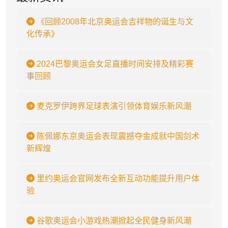
《回顾2008年北京奥运会吉祥物的诞生与文
化传承》
2024巴黎奥运会女足直播时间安排及精彩赛
事回顾
麦克罗伊跨界足球表演引领体育娱乐新风潮
陈佩娜东京奥运会表现震撼夺金成就中国剑术
新辉煌
里约奥运会官网发布全新互动功能提升用户体
验
谷歌奥运会小游戏热潮掀起全民健身新风潮