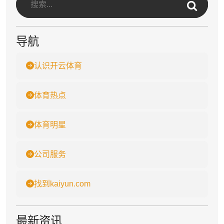
导航
认识开云体育
体育热点
体育明星
公司服务
找到kaiyun.com
最新资讯