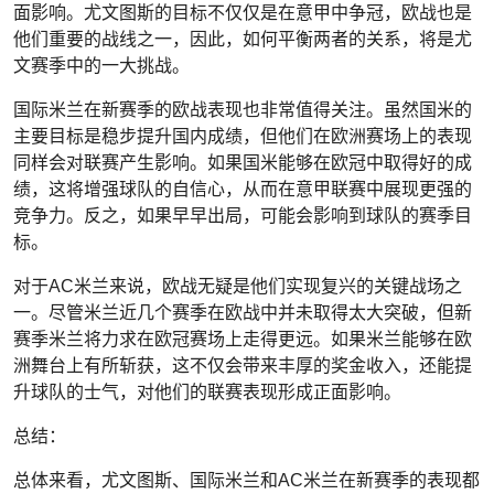
面影响。尤文图斯的目标不仅仅是在意甲中争冠，欧战也是
他们重要的战线之一，因此，如何平衡两者的关系，将是尤
文赛季中的一大挑战。
国际米兰在新赛季的欧战表现也非常值得关注。虽然国米的
主要目标是稳步提升国内成绩，但他们在欧洲赛场上的表现
同样会对联赛产生影响。如果国米能够在欧冠中取得好的成
绩，这将增强球队的自信心，从而在意甲联赛中展现更强的
竞争力。反之，如果早早出局，可能会影响到球队的赛季目
标。
对于AC米兰来说，欧战无疑是他们实现复兴的关键战场之
一。尽管米兰近几个赛季在欧战中并未取得太大突破，但新
赛季米兰将力求在欧冠赛场上走得更远。如果米兰能够在欧
洲舞台上有所斩获，这不仅会带来丰厚的奖金收入，还能提
升球队的士气，对他们的联赛表现形成正面影响。
总结：
总体来看，尤文图斯、国际米兰和AC米兰在新赛季的表现都